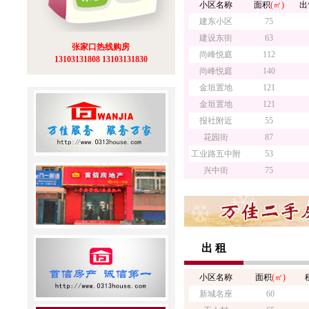
小区名称
面积
(㎡)
出
建东小区
75
建设东街
63
张家口热线购房
尚峰悦庭
112
13103131808 13103131830
尚峰悦庭
140
金垣置地
121
金垣置地
121
报社附近
55
花园街
87
工业路五中附
53
兴中街
75
出 租
小区名称
面积
(㎡)
新城名座
60