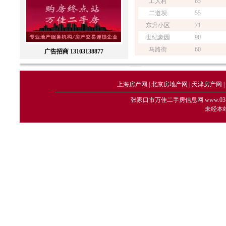
工人村
65
二道坝
55
东升小区
71
世纪豪园
90
马路街
60
广告招商 13103138877
上海房产网
|
北京房地产网
|
天津房产网
|
张家口市万佳二手房信息网 www.0313house.
未经本